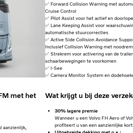
✅ Forward Collision Warning met automa
Cruise Control
✅ Pilot Assist voor het actief en doorlo
✅ Lane Keeping Assist voor waarschuwing
automatische stuurcorrecties
✅ Active Side Collision Avoidance Suppo
Inclusief Collision Warning met noodrem
✅ Strekrem voor activering van de traile
schaarbewegingen te voorkomen
✅ I-See
✅ Camera Monitor System en dodehoekc
/FM met het
Wat krijgt u bij deze verze
30% lagere premie
Wanneer u een Volvo FH Aero of Vo
profiteert u van een aanzienlijke ko
aanzienlijk,
Uitgebreide dekking met o.a.: