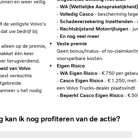
unnen en weer veilig
-
WA (Wettelijke Aansprakelijkheid
-
Volledig Casco
- bescherming tege
-
Schadeverzekering Inzettenden
- 
de veiligste Volvo's
-
Rechtsbijstand Motorrijtuigen
- ju
at uw bedrijf bij
-
En nog veel meer
Vaste premie
 alleen op de premie,
Geen bonus/malus- of no-claimkortin
pakket één keer
voorspelbare kosten.
weer terugverdiend.
Eigen Risico
heid van Volvo
- WA Eigen Risico
- €750 per gebeu
 best verkochte
-
Casco Eigen Risico
- €1.250, met e
itgebreide
een Volvo Trucks-dealer plaatsvindt
wanneer u het nodig
-
Beperkt Casco Eigen Risico
- €50
 kan ik nog profiteren van de actie?