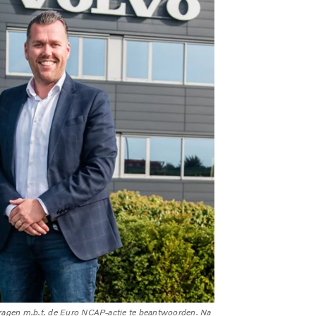
vragen m.b.t. de Euro NCAP-actie te beantwoorden. Na