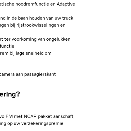
tische noodremfunctie en Adaptive
pend in de baan houden van uw truck
en bij rijstrookwisselingen en
rt ter voorkoming van ongelukken.
functie
rrem bij lage snelheid om
amera aan passagierskant
kering?
lvo FM met NCAP-pakket aanschaft,
rting op uw verzekeringspremie.