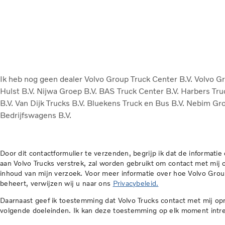
Ik heb nog geen dealer
Volvo Group Truck Center B.V.
Volvo G
Hulst B.V.
Nijwa Groep B.V.
BAS Truck Center B.V.
Harbers Tru
B.V.
Van Dijk Trucks B.V.
Bluekens Truck en Bus B.V.
Nebim Gro
Bedrijfswagens B.V.
Door dit contactformulier te verzenden, begrijp ik dat de informatie d
aan Volvo Trucks verstrek, zal worden gebruikt om contact met mij
inhoud van mijn verzoek. Voor meer informatie over hoe Volvo Gr
beheert, verwijzen wij u naar ons
Privacybeleid.
Daarnaast geef ik toestemming dat Volvo Trucks contact met mij o
volgende doeleinden. Ik kan deze toestemming op elk moment intr