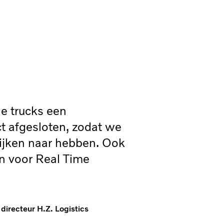
e trucks een
Stils
t afgesloten, zodat we
kunn
ijken naar hebben. Ook
Bove
 voor Real Time
met z
Truck
partn
een 
directeur H.Z. Logistics
komt