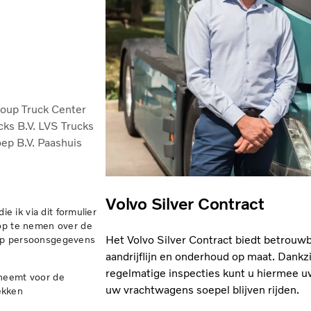
roup Truck Center
cks B.V.
LVS Trucks
ep B.V.
Paashuis
Volvo Silver Contract
ie ik via dit formulier
 op te nemen over de
Het Volvo Silver Contract biedt betrouwb
oup persoonsgegevens
aandrijflijn en onderhoud op maat. Dankz
regelmatige inspecties kunt u hiermee u
pneemt voor de
uw vrachtwagens soepel blijven rijden.
ekken