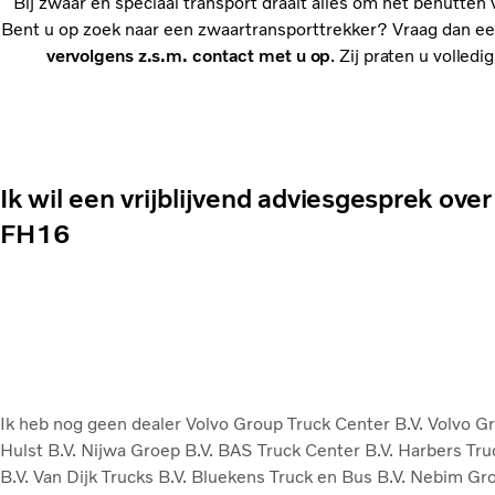
Bij zwaar en speciaal transport draait alles om het benutten
Bent u op zoek naar een zwaartransporttrekker? Vraag dan een
vervolgens z.s.m. contact met u op
. Zij praten u volle
Ik wil een vrijblijvend adviesgesprek over
FH16
Ik heb nog geen dealer
Volvo Group Truck Center B.V.
Volvo G
Hulst B.V.
Nijwa Groep B.V.
BAS Truck Center B.V.
Harbers Tru
B.V.
Van Dijk Trucks B.V.
Bluekens Truck en Bus B.V.
Nebim Gro