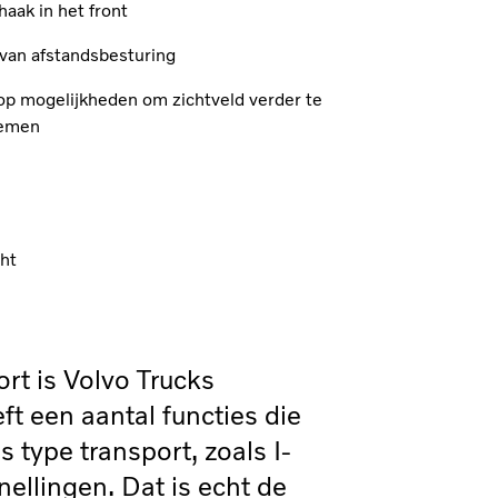
aak in het front
 van afstandsbesturing
op mogelijkheden om zichtveld verder te
temen
ht
rt is Volvo Trucks
We h
ft een aantal functies die
daar 
s type transport, zoals I-
krac
nellingen. Dat is echt de
kome