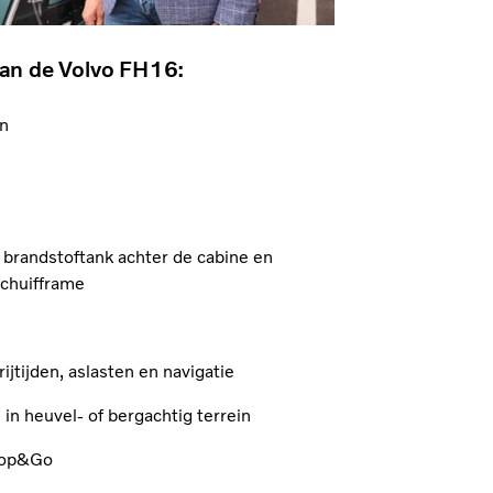
van de Volvo FH16:
en
 brandstoftank achter de cabine en
chuifframe
ijtijden, aslasten en navigatie
 in heuvel- of bergachtig terrein
top&Go