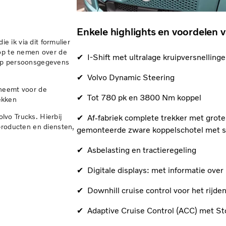
Enkele highlights en voordelen 
ie ik via dit formulier
 op te nemen over de
✔ I-Shift met ultralage kruipversnelling
oup persoonsgegevens
✔ Volvo Dynamic Steering
pneemt voor de
✔ Tot 780 pk en 3800 Nm koppel
ekken
vo Trucks. Hierbij
✔ Af-fabriek complete trekker met grote
producten en diensten,
gemonteerde zware koppelschotel met s
✔ Asbelasting en tractieregeling
✔ Digitale displays: met informatie over r
✔ Downhill cruise control voor het rijden
✔ Adaptive Cruise Control (ACC) met S