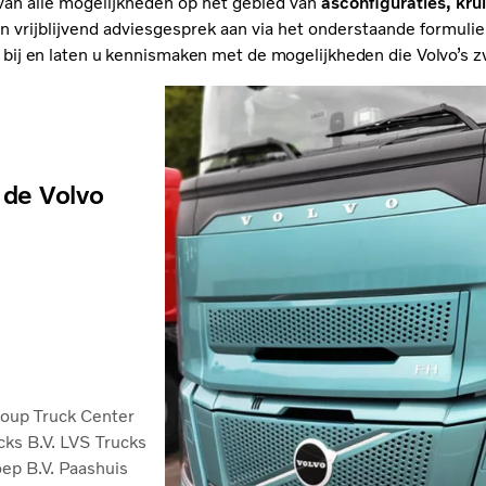
 van alle mogelijkheden op het gebied van
asconfiguraties, kru
 vrijblijvend adviesgesprek aan via het onderstaande formulie
dig bij en laten u kennismaken met de mogelijkheden die Volvo’s 
 de Volvo
roup Truck Center
cks B.V.
LVS Trucks
ep B.V.
Paashuis