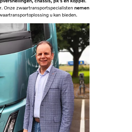
ipversnellingen, chassis, pk's en koppel
.
r
. Onze zwaartransportspecialisten
nemen
zwaartransportoplossing u kan bieden.