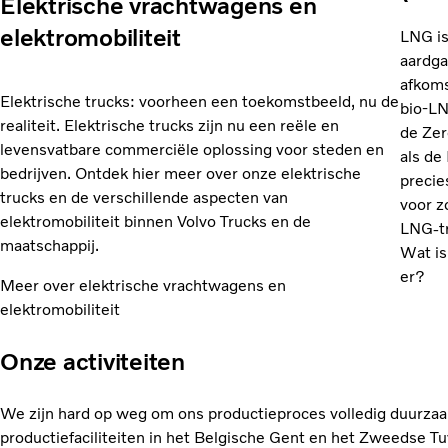
Elektrische vrachtwagens en
elektromobiliteit
LNG is
aardga
afkoms
Elektrische trucks: voorheen een toekomstbeeld, nu de
bio-LN
realiteit. Elektrische trucks zijn nu een reële en
de Zer
levensvatbare commerciële oplossing voor steden en
als de
bedrijven. Ontdek hier meer over onze elektrische
precie
trucks en de verschillende aspecten van
voor z
elektromobiliteit binnen Volvo Trucks en de
LNG-tr
maatschappij.
Wat i
er?
Meer over elektrische vrachtwagens en
elektromobiliteit
Onze activiteiten
We zijn hard op weg om ons productieproces volledig duurza
productiefaciliteiten in het Belgische Gent en het Zweedse T