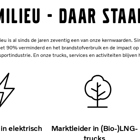
MILIEU - DAAR STA
lieu is al sinds de jaren zeventig een van onze kernwaarden. Si
s met 90% verminderd en het brandstofverbruik en de impact o
rtindustrie. En onze trucks, services en activiteiten blijven 
in elektrisch
Marktleider in (Bio-)LNG-
trucks