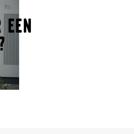
 een
?