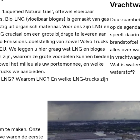
Vrachtw
 'Liquefied Natural Gas', oftewel vloeibaar
s. Bio-LNG (vloeibaar biogas) is gemaakt van gas
Duurzaamheid
tig uit organisch materiaal. Voor ons zijn LNG en
op de agenda
G cruciaal om een grote bijdrage te leveren aan
speelt daarin
o Emissions-doelstelling van zowel Volvo Trucks
brandstofcel 
 EU. We leggen u hier graag wat LNG en biogas
alles over w
s zijn, waarom ze grote voordelen kunnen bieden
in vrachtwag
owel het milieu als uw portemonnee, en welke
Wat is water
ucks we aanbieden.
waterstof?
s LNG? Waarom LNG? En welke LNG-trucks zijn
am te maken. Onze
uve waren de eerste