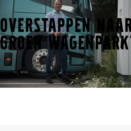
Overstappen naar
groen wagenpark
Vraag een vrijblijvend consult aan