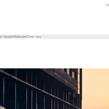
Co
er locator
Nieuws
Over ons