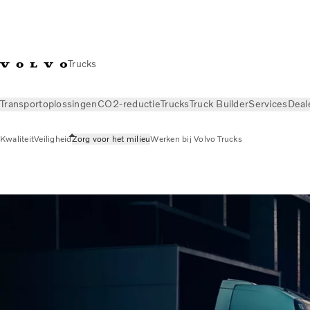
Trucks
Transportoplossingen
CO2-reductie
Trucks
Truck Builder
Services
Deal
Kwaliteit
Veiligheid
Zorg voor het milieu
Werken bij Volvo Trucks
Over ons
Zorg voor het milieu