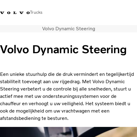
Trucks
Volvo Dynamic Steering
Contact
Kennis vergroten
Merchandise
Inloggen
Nederland
Volvo Dynamic Steering
Transportoplossingen
CO2-reductie
Trucks
Een unieke stuurhulp die de druk vermindert en tegelijkertijd
Truck Builder
stabiliteit toevoegt aan uw rijgedrag. Met Volvo Dynamic
Services
Steering verbetert u de controle bij alle snelheden, stuurt u
Dealer locator
actief mee met uw ondersteuningssystemen voor de
Nieuws
chauffeur en verhoogt u uw veiligheid. Het systeem biedt u
Over ons
ook de mogelijkheid om uw vrachtwagen met een
afstandsbediening te besturen.