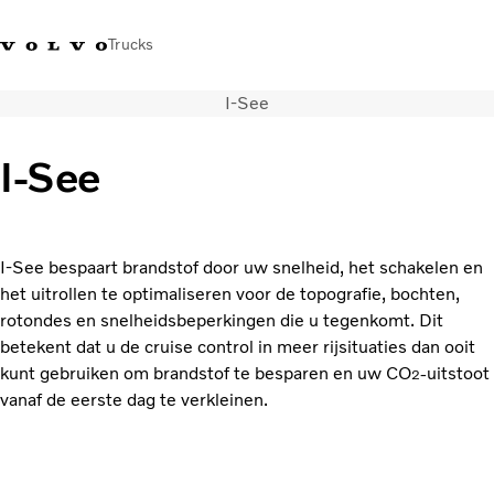
Trucks
I-See
Contact
Kennis vergroten
Merchandise
Inloggen
Nederland
I-See
Transportoplossingen
CO2-reductie
Trucks
I-See bespaart brandstof door uw snelheid, het schakelen en
Truck Builder
het uitrollen te optimaliseren voor de topografie, bochten,
Services
rotondes en snelheidsbeperkingen die u tegenkomt. Dit
Dealer locator
betekent dat u de cruise control in meer rijsituaties dan ooit
Nieuws
kunt gebruiken om brandstof te besparen en uw CO
-uitstoot
2
Over ons
vanaf de eerste dag te verkleinen.