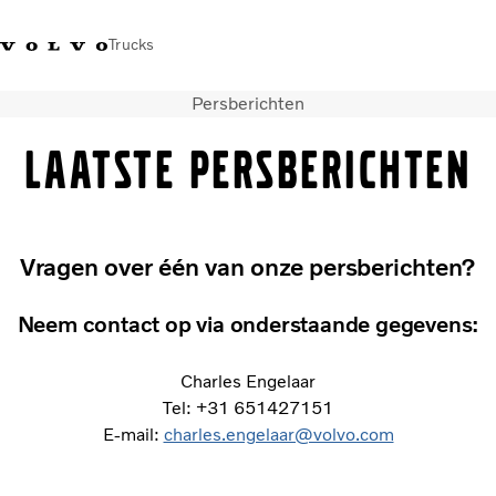
Trucks
Persberichten
Contact
Kennis vergroten
Merchandise
Inloggen
Nederland
Laatste persberichten
Transportoplossingen
CO2-reductie
Trucks
Vragen over één van onze persberichten?
Truck Builder
Services
Neem contact op via onderstaande gegevens:
Dealer locator
Nieuws
Charles Engelaar
Over ons
Tel: +31 651427151
E-mail:
charles.engelaar@volvo.com