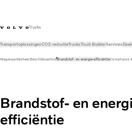
Trucks
Transportoplossingen
CO2-reductie
Trucks
Truck Builder
Services
Deal
Wagenparkbeheer
Beschikbaarheid
Brandstof- en energie-efficiëntie
Compliance 
Services
Wagenparkbeheer
Brandstof- en energie-efficiënt
Brandstof- en energ
efficiëntie