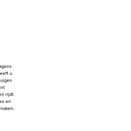
agens
eeft u
tuigen
unt
n rijdt
es en
 maken.