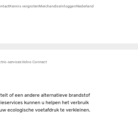
ntact
Kennis vergroten
Merchandise
Inloggen
Nederland
ctric-services
Volvo Connect
teit of een andere alternatieve brandstof
ntieservices kunnen u helpen het verbruik
uw ecologische voetafdruk te verkleinen.