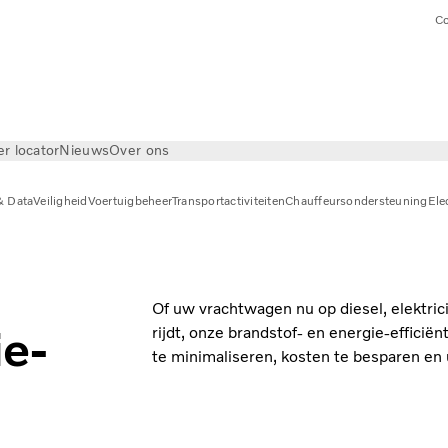
Co
er locator
Nieuws
Over ons
& Data
Veiligheid
Voertuigbeheer
Transportactiviteiten
Chauffeursondersteuning
Ele
ie
Of uw vrachtwagen nu op diesel, elektrici
ie-
rijdt, onze brandstof- en energie-efficië
te minimaliseren, kosten te besparen en 