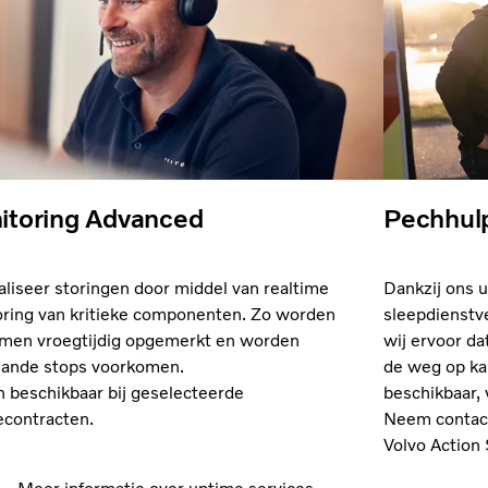
itoring Advanced
Pechhul
liseer storingen door middel van realtime
Dankzij ons 
ring van kritieke componenten. Zo worden
sleepdienstv
men vroegtijdig opgemerkt en worden
wij ervoor d
lande stops voorkomen.
de weg op kan
n beschikbaar bij geselecteerde
beschikbaar, 
econtracten.
Neem contact
Volvo Action 