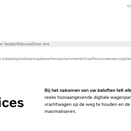
Co
er locator
Nieuws
Over ons
& Data
Veiligheid
Voertuigbeheer
Transportactiviteiten
Chauffeursondersteuning
Ele
Bij het nakomen van uw beloften telt el
ices
reeks toonaangevende digitale wagenpar
vrachtwagen op de weg te houden en de 
maximaliseren.