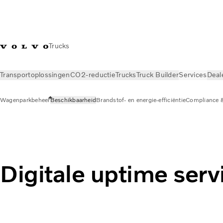
Trucks
Transportoplossingen
CO2-reductie
Trucks
Truck Builder
Services
Deal
Wagenparkbeheer
Beschikbaarheid
Brandstof- en energie-efficiëntie
Compliance 
Services
Wagenparkbeheer
Beschikbaarheid
Digitale uptime serv