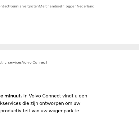
ntact
Kennis vergroten
Merchandise
Inloggen
Nederland
ctric-services
Volvo Connect
ke minuut.
In Volvo Connect vindt u een
kservices die zijn ontworpen om uw
productiviteit van uw wagenpark te