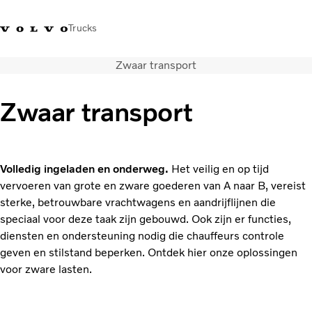
Trucks
Zwaar transport
Contact
Kennis vergroten
Merchandise
Inloggen
Nederland
Zwaar transport
Transportoplossingen
CO2-reductie
Trucks
Volledig ingeladen en onderweg.
Het veilig en op tijd
Truck Builder
vervoeren van grote en zware goederen van A naar B, vereist
Services
sterke, betrouwbare vrachtwagens en aandrijflijnen die
Dealer locator
speciaal voor deze taak zijn gebouwd. Ook zijn er functies,
Nieuws
diensten en ondersteuning nodig die chauffeurs controle
Over ons
geven en stilstand beperken. Ontdek hier onze oplossingen
voor zware lasten.