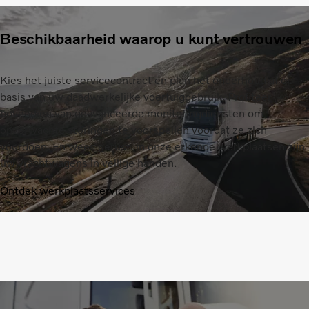
Beschikbaarheid waarop u kunt vertrouwen
Kies het juiste servicecontract en plan het onderhoud af op
basis van uw daadwerkelijke voertuiggebruik. Profiteer
bovendien van geavanceerde monitoringdiensten om
onverwachte storingen te voorspellen voordat ze zich
voordoen. En wees gerust, in onze erkende werkplaatsen zijn
uw vrachtwagens in veilige handen.
Ontdek werkplaatsservices