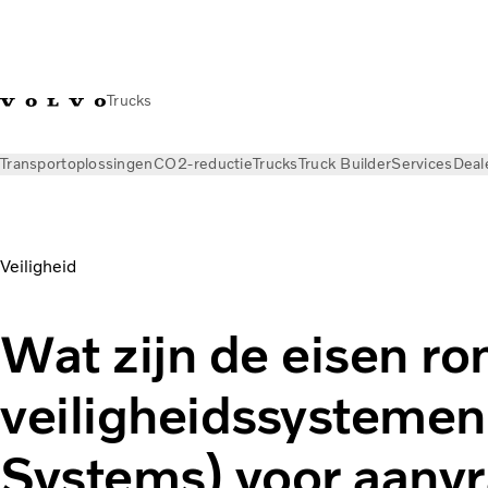
Trucks
Transportoplossingen
CO2-reductie
Trucks
Truck Builder
Services
Deal
Nieuws
Kennisbank
Veiligheid
Wat zijn de eisen r
veiligheidssystemen
Systems) voor aanvr