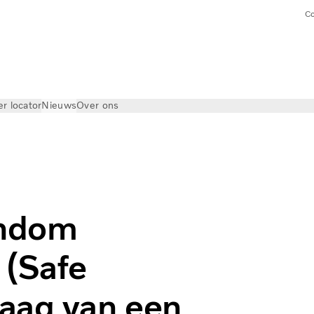
Co
er locator
Nieuws
Over ons
ondom
 (Safe
aag van een