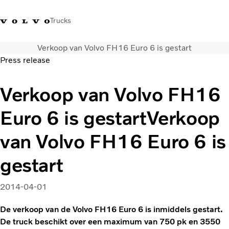
Trucks
Verkoop van Volvo FH16 Euro 6 is gestart
Contact
Kennis vergroten
Merchandise
Inloggen
Nederland
Press release
Transportoplossingen
Verkoop van Volvo FH16
CO2-reductie
Euro 6 is gestartVerkoop
Trucks
Truck Builder
van Volvo FH16 Euro 6 is
Services
Dealer locator
gestart
Nieuws
Over ons
2014-04-01
De verkoop van de Volvo FH16 Euro 6 is inmiddels gestart.
De truck beschikt over een maximum van 750 pk en 3550