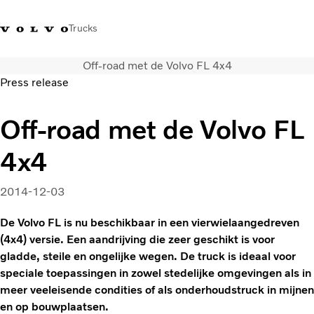
Trucks
Off-road met de Volvo FL 4x4
Contact
Kennis vergroten
Merchandise
Inloggen
Nederland
Press release
Transportoplossingen
Off-road met de Volvo FL
CO2-reductie
4x4
Trucks
Truck Builder
Services
2014-12-03
Dealer locator
De Volvo FL is nu beschikbaar in een vierwielaangedreven
Nieuws
(4x4) versie. Een aandrijving die zeer geschikt is voor
Over ons
gladde, steile en ongelijke wegen. De truck is ideaal voor
speciale toepassingen in zowel stedelijke omgevingen als in
meer veeleisende condities of als onderhoudstruck in mijnen
en op bouwplaatsen.