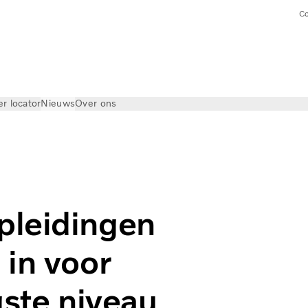
Co
er locator
Nieuws
Over ons
euwe Volvo FH in voor rijlessen op het hoogste niveau
pleidingen
 in voor
gste niveau