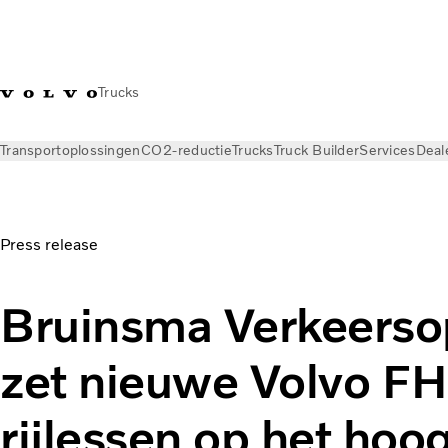
Trucks
Transportoplossingen
CO2-reductie
Trucks
Truck Builder
Services
Deal
Nieuws
Persberichten
Bruinsma Verkeersopleidingen zet ni
Press release
Bruinsma Verkeerso
zet nieuwe Volvo FH
rijlessen op het hoo