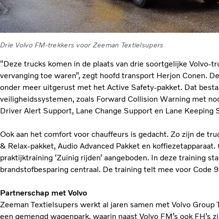
Drie Volvo FM-trekkers voor Zeeman Textielsupers
“Deze trucks komen in de plaats van drie soortgelijke Volvo-tr
vervanging toe waren”, zegt hoofd transport Herjon Conen. D
onder meer uitgerust met het Active Safety-pakket. Dat besta
veiligheidssystemen, zoals Forward Collision Warning met no
Driver Alert Support, Lane Change Support en Lane Keeping 
Ook aan het comfort voor chauffeurs is gedacht. Zo zijn de tr
& Relax-pakket, Audio Advanced Pakket en koffiezetapparaat. 
praktijktraining ‘Zuinig rijden’ aangeboden. In deze training sta
brandstofbesparing centraal. De training telt mee voor Code 9
Partnerschap met Volvo
Zeeman Textielsupers werkt al jaren samen met Volvo Group T
een gemengd wagenpark, waarin naast Volvo FM’s ook FH’s z