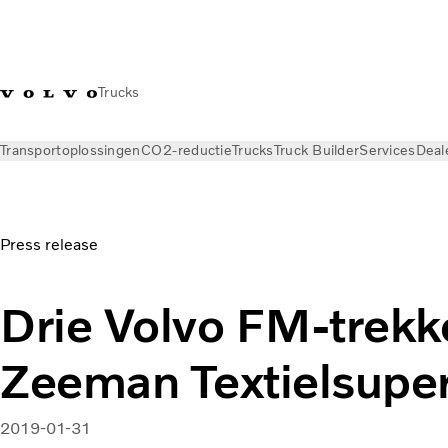
Trucks
Transportoplossingen
CO2-reductie
Trucks
Truck Builder
Services
Deal
Nieuws
Persberichten
Drie Volvo FM-trekkers voor Zeeman
Press release
Drie Volvo FM-trekk
Zeeman Textielsupe
2019-01-31