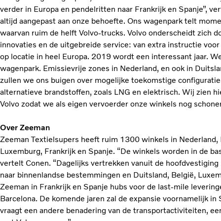
verder in Europa en pendelritten naar Frankrijk en Spanje”, v
altijd aangepast aan onze behoefte. Ons wagenpark telt mom
waarvan ruim de helft Volvo-trucks. Volvo onderscheidt zich do
innovaties en de uitgebreide service: van extra instructie voo
op locatie in heel Europa. 2019 wordt een interessant jaar. W
wagenpark. Emissievrije zones in Nederland, en ook in Duitsl
zullen we ons buigen over mogelijke toekomstige configurati
alternatieve brandstoffen, zoals LNG en elektrisch. Wij zien 
Volvo zodat we als eigen vervoerder onze winkels nog schone
Over Zeeman
Zeeman Textielsupers heeft ruim 1300 winkels in Nederland, D
Luxemburg, Frankrijk en Spanje. “De winkels worden in de ba
vertelt Conen. “Dagelijks vertrekken vanuit de hoofdvestiging i
naar binnenlandse bestemmingen en Duitsland, België, Luxemb
Zeeman in Frankrijk en Spanje hubs voor de last-mile leverin
Barcelona. De komende jaren zal de expansie voornamelijk in S
vraagt een andere benadering van de transportactiviteiten, e