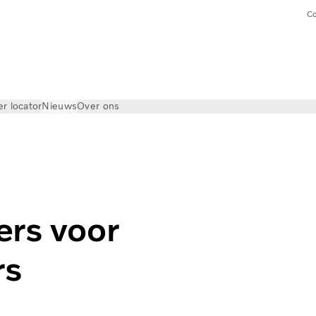
Co
er locator
Nieuws
Over ons
 Textielsupers
ers voor
rs