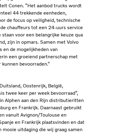
ertelt Conen. “Het aanbod trucks wordt
enteel 44 trekkende eenheden,
or de focus op veiligheid, technische
r de chauffeurs tot een 24-uurs service
e staan voor een belangrijke keuze qua
and, zijn in opmars. Samen met Volvo
es en de mogelijkheden van
hierin een groeiend partnerschap met
r kunnen bevoorraden.”
uitsland, Oostenrijk, België,
sis twee keer per week bevoorraad”,
n Alphen aan den Rijn distributieritten
urg en Frankrijk. Daarnaast gebruikt
gen vanuit Avignon/Toulouse en
panje en Frankrijk plaatsvinden en dat
en mooie uitdaging die wij graag samen