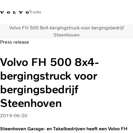
Trucks
Volvo FH 500 8x4-bergingstruck voor bergingsbedrijf
Contact
Kennis vergroten
Merchandise
Inloggen
Nederland
Steenhoven
Press release
Transportoplossingen
Volvo FH 500 8x4-
CO2-reductie
Trucks
bergingstruck voor
Truck Builder
Services
bergingsbedrijf
Dealer locator
Nieuws
Steenhoven
Over ons
2019-06-20
Steenhoven Garage- en Takelbedrijven heeft een Volvo FH