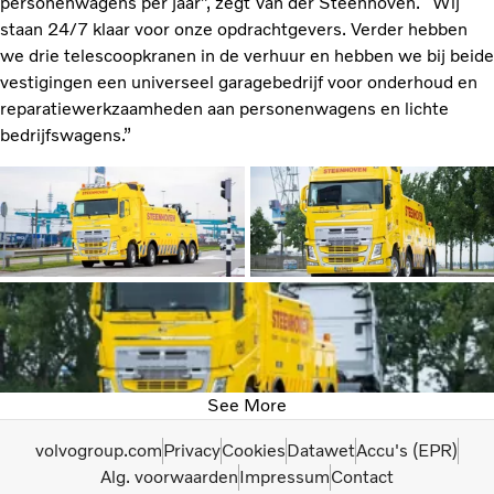
personenwagens per jaar”, zegt Van der Steenhoven. “Wij
staan 24/7 klaar voor onze opdrachtgevers. Verder hebben
we drie telescoopkranen in de verhuur en hebben we bij beide
vestigingen een universeel garagebedrijf voor onderhoud en
reparatiewerkzaamheden aan personenwagens en lichte
bedrijfswagens.”
See More
volvogroup.com
Privacy
Cookies
Datawet
Accu's (EPR)
Alg. voorwaarden
Impressum
Contact