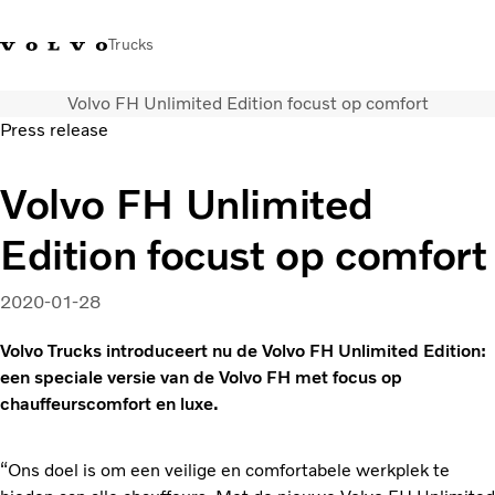
Trucks
Volvo FH Unlimited Edition focust op comfort
Contact
Kennis vergroten
Merchandise
Inloggen
Nederland
Press release
Transportoplossingen
Volvo FH Unlimited
CO2-reductie
Edition focust op comfort
Trucks
Truck Builder
Services
2020-01-28
Dealer locator
Volvo Trucks introduceert nu de Volvo FH Unlimited Edition:
Nieuws
een speciale versie van de Volvo FH met focus op
Over ons
chauffeurscomfort en luxe.
“Ons doel is om een veilige en comfortabele werkplek te