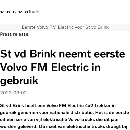
Trucks
Eerste Volvo FM Electric voor St vd Brink
Contact
Kennis vergroten
Merchandise
Inloggen
Nederland
Press release
Transportoplossingen
St vd Brink neemt eerste
CO2-reductie
Volvo FM Electric in
Trucks
Truck Builder
gebruik
Services
Dealer locator
2023-03-02
Nieuws
Over ons
St vd Brink heeft een Volvo FM Electric 4x2-trekker in
gebruik genomen voor nationale distributie. Het is de eerste
uit een serie van vijf elektrische Volvo-trucks die dit jaar
worden geleverd. De inzet van elektrische trucks draagt bij