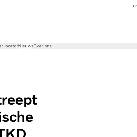
Co
er locator
Nieuws
Over ons
treept
rische
 TKD