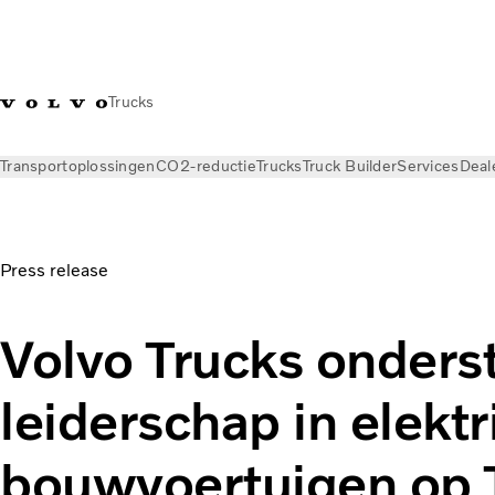
Trucks
Transportoplossingen
CO2-reductie
Trucks
Truck Builder
Services
Deal
Nieuws
Persberichten
Press release
Volvo Trucks onders
leiderschap in elekt
bouwvoertuigen op