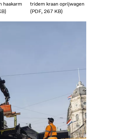
an haakarm
tridem kraan oprijwagen
KB
PDF
267 KB