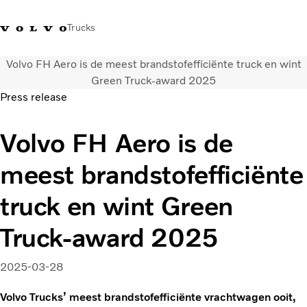
Trucks
Volvo FH Aero is de meest brandstofefficiënte truck en wint
Contact
Kennis vergroten
Merchandise
Inloggen
Nederland
Green Truck-award 2025
Press release
Transportoplossingen
Volvo FH Aero is de
CO2-reductie
Trucks
meest brandstofefficiënte
Truck Builder
Services
truck en wint Green
Dealer locator
Nieuws
Truck-award 2025
Over ons
2025-03-28
Volvo Trucks’ meest brandstofefficiënte vrachtwagen ooit,