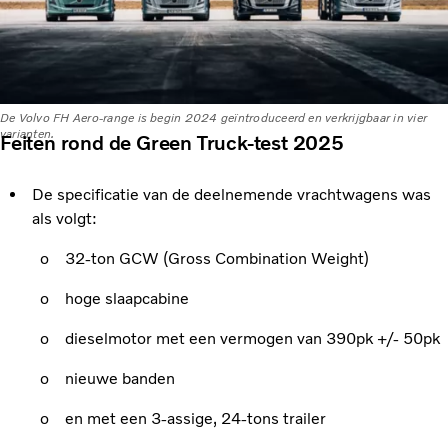
De Volvo FH Aero-range is begin 2024 geïntroduceerd en verkrijgbaar in vier
varianten.
Feiten rond de Green Truck-test 2025
De specificatie van de deelnemende vrachtwagens was
als volgt:
o 32-ton GCW (Gross Combination Weight)
o hoge slaapcabine
o dieselmotor met een vermogen van 390pk +/- 50pk
o nieuwe banden
o en met een 3-assige, 24-tons trailer