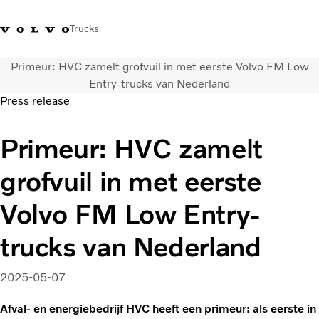
Trucks
Primeur: HVC zamelt grofvuil in met eerste Volvo FM Low
Contact
Kennis vergroten
Merchandise
Inloggen
Nederland
Entry-trucks van Nederland
Press release
Transportoplossingen
Primeur: HVC zamelt
CO2-reductie
Trucks
grofvuil in met eerste
Truck Builder
Services
Volvo FM Low Entry-
Dealer locator
Nieuws
trucks van Nederland
Over ons
2025-05-07
Afval- en energiebedrijf HVC heeft een primeur: als eerste in