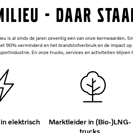
MILIEU - DAAR STA
lieu is al sinds de jaren zeventig een van onze kernwaarden. Si
s met 90% verminderd en het brandstofverbruik en de impact o
rtindustrie. En onze trucks, services en activiteiten blijven 
in elektrisch
Marktleider in (Bio-)LNG-
trucks