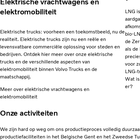
Elektrische vrachtwagens en
elektromobiliteit
LNG is
aardga
afkoms
Elektrische trucks: voorheen een toekomstbeeld, nu de
bio-LN
realiteit. Elektrische trucks zijn nu een reële en
de Zer
levensvatbare commerciële oplossing voor steden en
als de
bedrijven. Ontdek hier meer over onze elektrische
precie
trucks en de verschillende aspecten van
voor z
elektromobiliteit binnen Volvo Trucks en de
LNG-tr
maatschappij.
Wat i
er?
Meer over elektrische vrachtwagens en
elektromobiliteit
Onze activiteiten
We zijn hard op weg om ons productieproces volledig duurza
productiefaciliteiten in het Belgische Gent en het Zweedse T