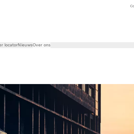
Co
er locator
Nieuws
Over ons