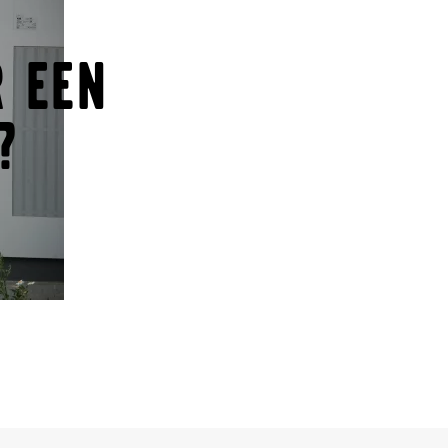
 een
?