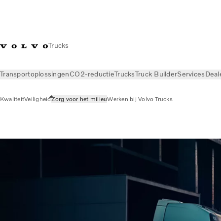
Trucks
Transportoplossingen
CO2-reductie
Trucks
Truck Builder
Services
Deal
Kwaliteit
Veiligheid
Zorg voor het milieu
Werken bij Volvo Trucks
Over ons
Zorg voor het milieu