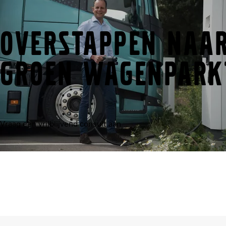
Overstappen naar
groen wagenpark
Vraag een vrijblijvend consult aan