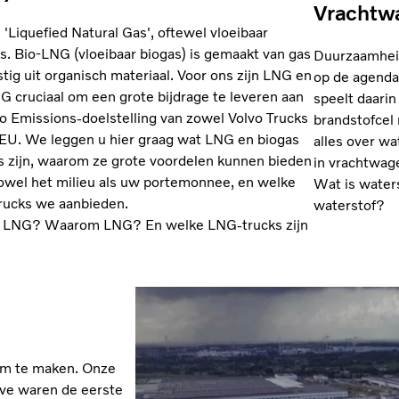
Vrachtw
 'Liquefied Natural Gas', oftewel vloeibaar
s. Bio-LNG (vloeibaar biogas) is gemaakt van gas
Duurzaamheid
tig uit organisch materiaal. Voor ons zijn LNG en
op de agenda
G cruciaal om een grote bijdrage te leveren aan
speelt daarin
o Emissions-doelstelling van zowel Volvo Trucks
brandstofcel 
 EU. We leggen u hier graag wat LNG en biogas
alles over w
s zijn, waarom ze grote voordelen kunnen bieden
in vrachtwag
owel het milieu als uw portemonnee, en welke
Wat is water
ucks we aanbieden.
waterstof?
s LNG? Waarom LNG? En welke LNG-trucks zijn
am te maken. Onze
uve waren de eerste