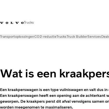
Trucks
Transportoplossingen
CO2-reductie
Trucks
Truck Builder
Services
Deal
Nieuws
Kennisbank
Transportbegrippen
Wat is een kraakpe
Een kraakperswagen is een type vuilniswagen en valt dus in 
Een kraakperswagen heeft een opening aan de achterkant wa
geworpen. De kraakpers perst dit afval vervolgens samen om
worden meegenomen te maximaliseren.