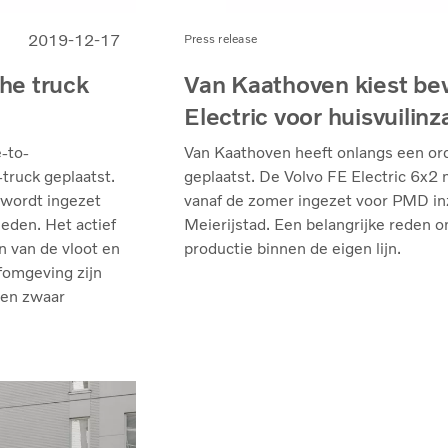
2019-12-17
Press release
che truck
Van Kaathoven kiest be
Electric voor huisvuilin
e-to-
Van Kaathoven heeft onlangs een ord
truck geplaatst.
geplaatst. De Volvo FE Electric 6x2
 wordt ingezet
vanaf de zomer ingezet voor PMD i
ieden. Het actief
Meierijstad. Een belangrijke reden om
 van de vloot en
productie binnen de eigen lijn.
fomgeving zijn
een zwaar