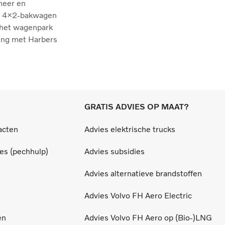
eheer en
ic 4×2-bakwagen
m het wagenpark
ing met Harbers
GRATIS ADVIES OP MAAT?
acten
Advies elektrische trucks
ces (pechhulp)
Advies subsidies
Advies alternatieve brandstoffen
Advies Volvo FH Aero Electric
en
Advies Volvo FH Aero op (Bio-)LNG