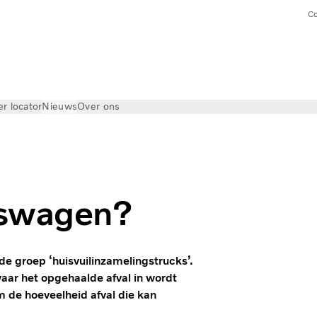
Co
er locator
Nieuws
Over ons
rswagen?
de groep ‘huisvuilinzamelingstrucks’.
ar het opgehaalde afval in wordt
 de hoeveelheid afval die kan