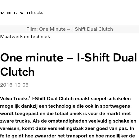
Trucks
Film: One Minute – I-Shift Dual Clutch
Contact
Kennis vergroten
Merchandise
Inloggen
Nederland
Maatwerk en techniek
Transportoplossingen
One minute – I-Shift Dual
CO2-reductie
Clutch
Trucks
Truck Builder
Services
2016-10-09
Dealer locator
Volvo Trucks’ I-Shift Dual Clutch maakt soepel schakelen
Nieuws
mogelijk dankzij een technologie die ook in sportwagens
Over ons
wordt toegepast en die totaal uniek is voor de markt met
zware trucks. Als de omstandigheden veelvuldig schakelen
vereisen, komt deze versnellingsbak zeer goed van pas. In
feite geldt hoe zwaarder het transport en hoe moeilijker de