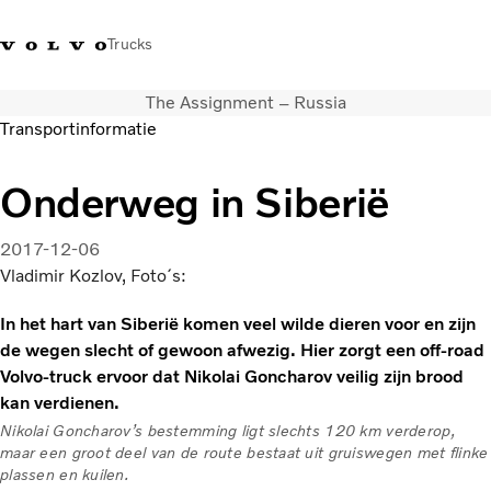
Trucks
The Assignment – Russia
Contact
Kennis vergroten
Merchandise
Inloggen
Nederland
Transportinformatie
Transportoplossingen
Onderweg in Siberië
CO2-reductie
Trucks
2017-12-06
Truck Builder
Vladimir Kozlov, Foto´s:
Services
In het hart van Siberië komen veel wilde dieren voor en zijn
Dealer locator
de wegen slecht of gewoon afwezig. Hier zorgt een off-road
Nieuws
Volvo-truck ervoor dat Nikolai Goncharov veilig zijn brood
Over ons
kan verdienen.
Nikolai Goncharov’s bestemming ligt slechts 120 km verderop,
maar een groot deel van de route bestaat uit gruiswegen met flinke
plassen en kuilen.