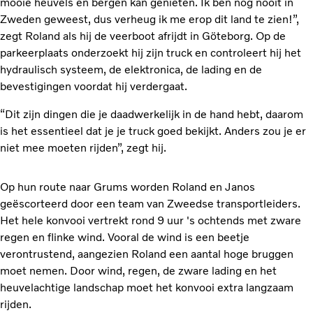
mooie heuvels en bergen kan genieten. Ik ben nog nooit in
Zweden geweest, dus verheug ik me erop dit land te zien!”,
zegt Roland als hij de veerboot afrijdt in Göteborg. Op de
parkeerplaats onderzoekt hij zijn truck en controleert hij het
hydraulisch systeem, de elektronica, de lading en de
bevestigingen voordat hij verdergaat.
“Dit zijn dingen die je daadwerkelijk in de hand hebt, daarom
is het essentieel dat je je truck goed bekijkt. Anders zou je er
niet mee moeten rijden”, zegt hij.
Op hun route naar Grums worden Roland en Janos
geëscorteerd door een team van Zweedse transportleiders.
Het hele konvooi vertrekt rond 9 uur 's ochtends met zware
regen en flinke wind. Vooral de wind is een beetje
verontrustend, aangezien Roland een aantal hoge bruggen
moet nemen. Door wind, regen, de zware lading en het
heuvelachtige landschap moet het konvooi extra langzaam
rijden.