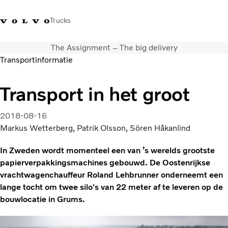
Trucks
The Assignment – The big delivery
Contact
Kennis vergroten
Merchandise
Inloggen
Nederland
Transportinformatie
Transportoplossingen
Transport in het groot
CO2-reductie
Trucks
2018-08-16
Truck Builder
Markus Wetterberg, Patrik Olsson, Sören Håkanlind
Services
In Zweden wordt momenteel een van ’s werelds grootste
Dealer locator
papierverpakkingsmachines gebouwd. De Oostenrijkse
Nieuws
vrachtwagenchauffeur Roland Lehbrunner onderneemt een
Over ons
lange tocht om twee silo's van 22 meter af te leveren op de
bouwlocatie in Grums.