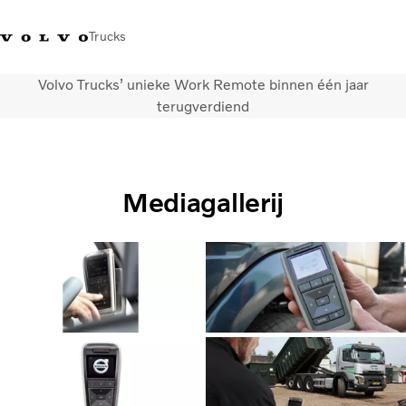
Trucks
Volvo Trucks’ unieke Work Remote binnen één jaar
Contact
Kennis vergroten
Merchandise
Inloggen
Nederland
terugverdiend
Transportoplossingen
CO2-reductie
Mediagallerij
Trucks
Truck Builder
Services
Dealer locator
Nieuws
Over ons