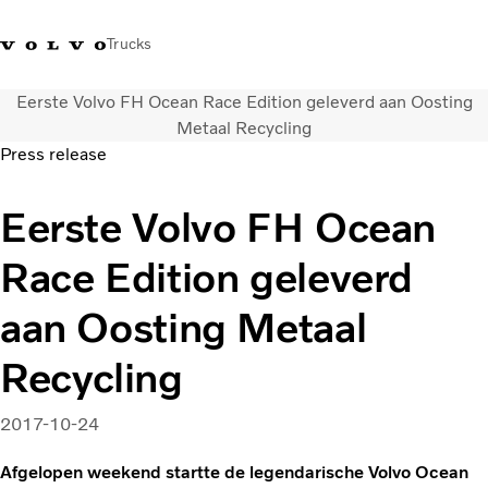
Trucks
Eerste Volvo FH Ocean Race Edition geleverd aan Oosting
Contact
Kennis vergroten
Merchandise
Inloggen
Nederland
Metaal Recycling
Press release
Transportoplossingen
Eerste Volvo FH Ocean
CO2-reductie
Trucks
Race Edition geleverd
Truck Builder
Services
aan Oosting Metaal
Dealer locator
Nieuws
Recycling
Over ons
2017-10-24
Afgelopen weekend startte de legendarische Volvo Ocean