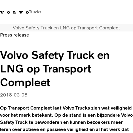
Trucks
Volvo Safety Truck en LNG op Transport Compleet
Contact
Kennis vergroten
Merchandise
Inloggen
Nederland
Press release
Transportoplossingen
Volvo Safety Truck en
CO2-reductie
LNG op Transport
Trucks
Truck Builder
Compleet
Services
Dealer locator
2018-03-08
Nieuws
Over ons
Op Transport Compleet laat Volvo Trucks zien wat veiligheid
voor het merk betekent. Op de stand is een bijzondere Volvo
Safety Truck te bewonderen en kunnen bezoekers meer
leren over actieve en passieve veiligheid en al het werk dat