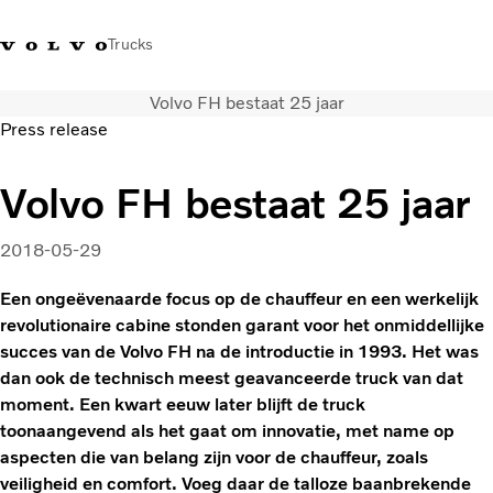
Trucks
Volvo FH bestaat 25 jaar
Contact
Kennis vergroten
Merchandise
Inloggen
Nederland
Press release
Transportoplossingen
Volvo FH bestaat 25 jaar
CO2-reductie
Trucks
2018-05-29
Truck Builder
Services
Een ongeëvenaarde focus op de chauffeur en een werkelijk
revolutionaire cabine stonden garant voor het onmiddellijke
Dealer locator
succes van de Volvo FH na de introductie in 1993. Het was
Nieuws
dan ook de technisch meest geavanceerde truck van dat
Over ons
moment. Een kwart eeuw later blijft de truck
toonaangevend als het gaat om innovatie, met name op
aspecten die van belang zijn voor de chauffeur, zoals
veiligheid en comfort. Voeg daar de talloze baanbrekende