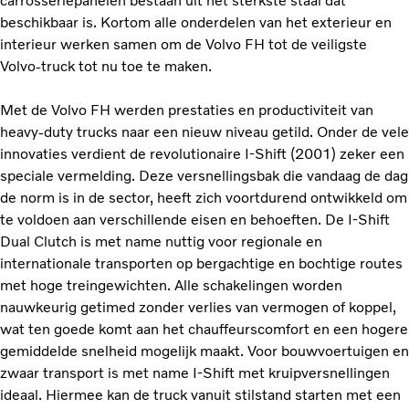
carrosseriepanelen bestaan uit het sterkste staal dat
beschikbaar is. Kortom alle onderdelen van het exterieur en
interieur werken samen om de Volvo FH tot de veiligste
Volvo-truck tot nu toe te maken.
Met de Volvo FH werden prestaties en productiviteit van
heavy-duty trucks naar een nieuw niveau getild. Onder de vele
innovaties verdient de revolutionaire I-Shift (2001) zeker een
speciale vermelding. Deze versnellingsbak die vandaag de dag
de norm is in de sector, heeft zich voortdurend ontwikkeld om
te voldoen aan verschillende eisen en behoeften. De I-Shift
Dual Clutch is met name nuttig voor regionale en
internationale transporten op bergachtige en bochtige routes
met hoge treingewichten. Alle schakelingen worden
nauwkeurig getimed zonder verlies van vermogen of koppel,
wat ten goede komt aan het chauffeurscomfort en een hogere
gemiddelde snelheid mogelijk maakt. Voor bouwvoertuigen en
zwaar transport is met name I-Shift met kruipversnellingen
ideaal. Hiermee kan de truck vanuit stilstand starten met een