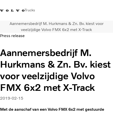
Trucks
Aannemersbedrijf M. Hurkmans & Zn. Bv. kiest voor
Contact
Kennis vergroten
Merchandise
Inloggen
Nederland
veelzijdige Volvo FMX 6x2 met X-Track
Press release
Transportoplossingen
Aannemersbedrijf M.
CO2-reductie
Trucks
Hurkmans & Zn. Bv. kiest
Truck Builder
Services
voor veelzijdige Volvo
Dealer locator
Nieuws
FMX 6x2 met X-Track
Over ons
2019-02-15
Met de aanschaf van een Volvo FMX 6x2 met gestuurde