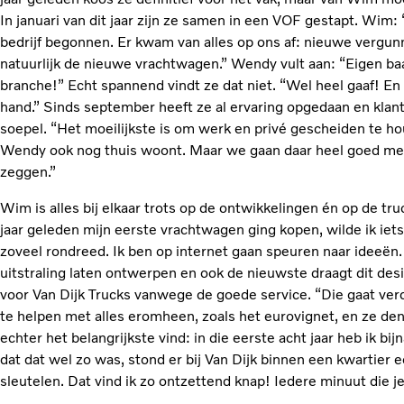
In januari van dit jaar zijn ze samen in een VOF gestapt. Wim:
bedrijf begonnen. Er kwam van alles op ons af: nieuwe vergu
natuurlijk de nieuwe vrachtwagen.” Wendy vult aan: “Eigen baas
branche!” Echt spannend vindt ze dat niet. “Wel heel gaaf! En 
hand.” Sinds september heeft ze al ervaring opgedaan en kla
soepel. “Het moeilijkste is om werk en privé gescheiden te h
Wendy ook nog thuis woont. Maar we gaan daar heel goed mee
zeggen.”
Wim is alles bij elkaar trots op de ontwikkelingen én op de tru
jaar geleden mijn eerste vrachtwagen ging kopen, wilde ik ie
zoveel rondreed. Ik ben op internet gaan speuren naar ideeë
uitstraling laten ontwerpen en ook de nieuwste draagt dit des
voor Van Dijk Trucks vanwege de goede service. “Die gaat verde
te helpen met alles eromheen, zoals het eurovignet, en ze den
echter het belangrijkste vind: in die eerste acht jaar heb ik b
dat dat wel zo was, stond er bij Van Dijk binnen een kwartier
sleutelen. Dat vind ik zo ontzettend knap! Iedere minuut die je