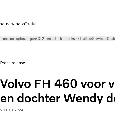
Trucks
Transportoplossingen
CO2-reductie
Trucks
Truck Builder
Services
Deal
Nieuws
Persberichten
Volvo FH 460 voor vader Wim en doc
Press release
Volvo FH 460 voor 
en dochter Wendy 
2019-07-24