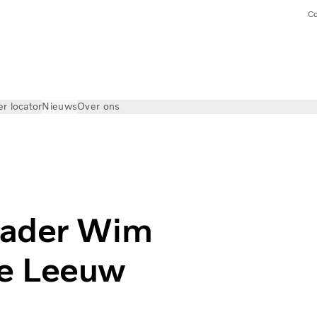
Co
er locator
Nieuws
Over ons
hter Wendy de Leeuw | Volvo Trucks
vader Wim
de Leeuw