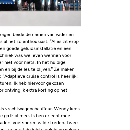
 dragen beide de namen van vader en
 al net zo enthousiast. “Alles zit erop
en goede geluidsinstallatie en een
 techniek was wel even wennen voor
r niet voor niets. In het huidige
n en bij de les te blijven.” Ze maken
“Adaptieve cruise control is heerlijk:
e sturen. Ik heb hiervoor gekozen
 ontving ik extra korting op het
 als vrachtwagenchauffeur. Wendy keek
ede ga ik al mee. Ik ben er echt mee
r vaders voetsporen wilde treden. Twee
st ze eerst de juiste opleiding volgen.