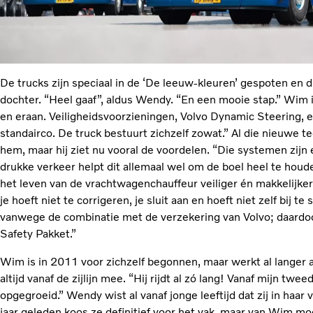
De trucks zijn speciaal in de ‘De leeuw-kleuren’ gespoten en
dochter. “Heel gaaf”, aldus Wendy. “En een mooie stap.” Wim is
en eraan. Veiligheidsvoorzieningen, Volvo Dynamic Steering, e
standairco. De truck bestuurt zichzelf zowat.” Al die nieuwe
hem, maar hij ziet nu vooral de voordelen. “Die systemen zijn e
drukke verkeer helpt dit allemaal wel om de boel heel te houde
het leven van de vrachtwagenchauffeur veiliger én makkelijker: 
je hoeft niet te corrigeren, je sluit aan en hoeft niet zelf bij t
vanwege de combinatie met de verzekering van Volvo; daardoor
Safety Pakket.”
Wim is in 2011 voor zichzelf begonnen, maar werkt al langer
altijd vanaf de zijlijn mee. “Hij rijdt al zó lang! Vanaf mijn twe
opgegroeid.” Wendy wist al vanaf jonge leeftijd dat zij in haa
jaar geleden koos ze definitief voor het vak, maar van Wim moe