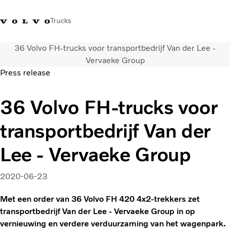
Trucks
36 Volvo FH-trucks voor transportbedrijf Van der Lee -
Contact
Kennis vergroten
Merchandise
Inloggen
Nederland
Vervaeke Group
Press release
Transportoplossingen
36 Volvo FH-trucks voor
CO2-reductie
Trucks
transportbedrijf Van der
Truck Builder
Services
Lee - Vervaeke Group
Dealer locator
Nieuws
2020-06-23
Over ons
Met een order van 36 Volvo FH 420 4x2-trekkers zet
transportbedrijf Van der Lee - Vervaeke Group in op
vernieuwing en verdere verduurzaming van het wagenpark.