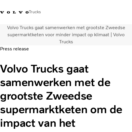
Trucks
Volvo Trucks gaat samenwerken met grootste Zweedse
Contact
Kennis vergroten
Merchandise
Inloggen
Nederland
supermarktketen voor minder impact op klimaat | Volvo
Trucks
Press release
Transportoplossingen
CO2-reductie
Volvo Trucks gaat
Trucks
Truck Builder
samenwerken met de
Services
Dealer locator
grootste Zweedse
Nieuws
Over ons
supermarktketen om de
impact van het