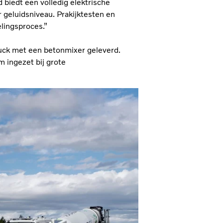
d biedt een volledig elektrische
r geluidsniveau. Prakijktesten en
lingsproces.”
ruck met een betonmixer geleverd.
 ingezet bij grote