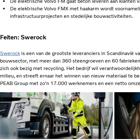
De elektrische Volvo FM gaat beton leveren aan klanten v
De elektrische Volvo FMX met haakarm wordt voornamelijk
infrastructuurprojecten en stedelijke bouwactiviteiten.
Feiten: Swerock
Swerock
is een van de grootste leveranciers in Scandinavië v
bouwsector, met meer dan 360 steengroeven en 60 fabrieken
zich ook bezig met recycling. Het bedrijf wil verantwoordelij
milieu, en streeft ernaar het winnen van nieuw materiaal te b
PEAB Group met zo'n 17.000 werknemers en een netto omzet