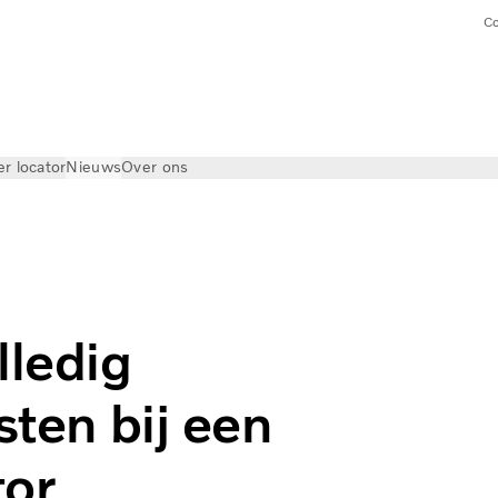
Co
er locator
Nieuws
Over ons
lledig
sten bij een
tor