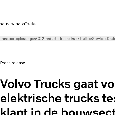
Trucks
Transportoplossingen
CO2-reductie
Trucks
Truck Builder
Services
Deal
Nieuws
Persberichten
Press release
Volvo Trucks gaat vo
elektrische trucks te
klant in de bouwsec