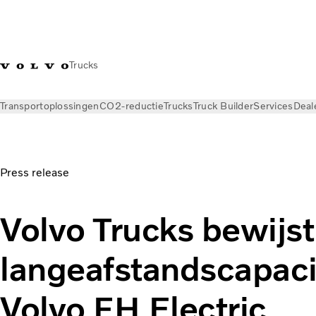
Trucks
Transportoplossingen
CO2-reductie
Trucks
Truck Builder
Services
Deal
Nieuws
Persberichten
Press release
Volvo Trucks bewijst
langeafstandscapaci
Volvo FH Electric