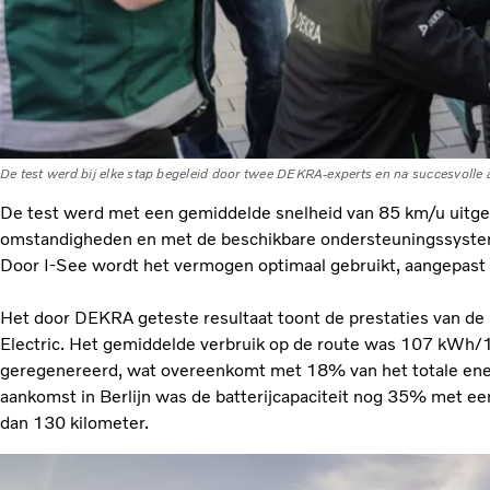
De test werd bij elke stap begeleid door twee DEKRA-experts en na succesvolle af
De test werd met een gemiddelde snelheid van 85 km/u uitge
omstandigheden en met de beschikbare ondersteuningssystem
Door I-See wordt het vermogen optimaal gebruikt, aangepast 
Het door DEKRA geteste resultaat toont de prestaties van de 
Electric. Het gemiddelde verbruik op de route was 107 kWh/
geregenereerd, wat overeenkomt met 18% van het totale energ
aankomst in Berlijn was de batterijcapaciteit nog 35% met ee
dan 130 kilometer.