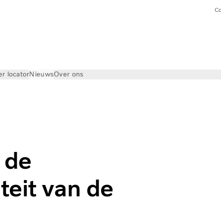
Co
er locator
Nieuws
Over ons
 de
teit van de