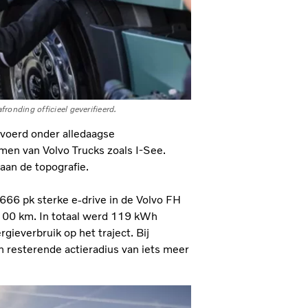
ronding officieel geverifieerd.
voerd onder alledaagse
en van Volvo Trucks zoals I-See.
aan de topografie.
666 pk sterke e-drive in de Volvo FH
100 km. In totaal werd 119 kWh
ieverbruik op het traject. Bij
n resterende actieradius van iets meer