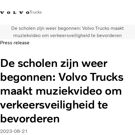
Trucks
De scholen zijn weer begonnen: Volvo Trucks maakt
Contact
Kennis vergroten
Merchandise
Inloggen
Nederland
muziekvideo om verkeersveiligheid te bevorderen
Press release
Transportoplossingen
De scholen zijn weer
CO2-reductie
Trucks
begonnen: Volvo Trucks
Truck Builder
Services
maakt muziekvideo om
Dealer locator
Nieuws
verkeersveiligheid te
Over ons
bevorderen
2023-08-21