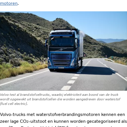
motoren
.
Volvo test al brandstofceltrucks, waarbij elektriciteit aan boord van de truck
wordt opgewekt uit brandstofcellen die worden aangedreven door waterstof
(fuel cell electric).
Volvo-trucks met waterstofverbrandingsmotoren kennen een
zeer lage CO
-uitstoot en kunnen worden gecategoriseerd als
2