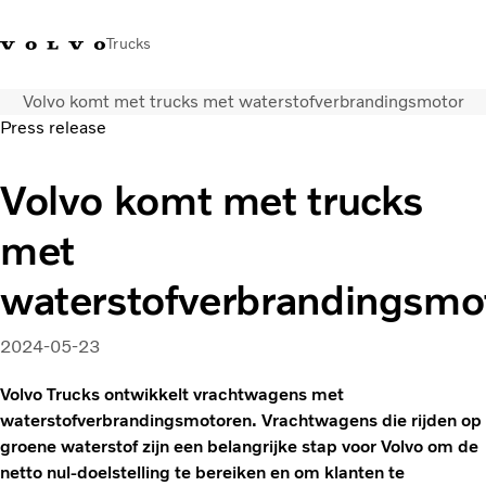
Trucks
Volvo komt met trucks met waterstofverbrandingsmotor
Contact
Kennis vergroten
Merchandise
Inloggen
Nederland
Press release
Transportoplossingen
Volvo komt met trucks
CO2-reductie
met
Trucks
Truck Builder
waterstofverbrandingsmo
Services
Dealer locator
2024-05-23
Nieuws
Over ons
Volvo Trucks ontwikkelt vrachtwagens met
waterstofverbrandingsmotoren. Vrachtwagens die rijden op
groene waterstof zijn een belangrijke stap voor Volvo om de
netto nul-doelstelling te bereiken en om klanten te