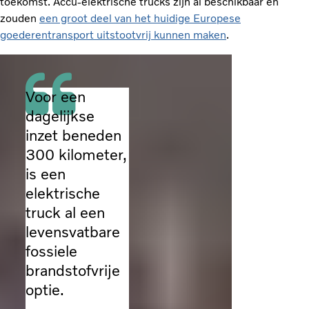
toekomst. Accu-elektrische trucks zijn al beschikbaar en
zouden
een groot deel van het huidige Europese
goederentransport uitstootvrij kunnen maken
.
Voor een
dagelijkse
inzet beneden
300 kilometer,
is een
elektrische
truck al een
levensvatbare
fossiele
brandstofvrije
optie.