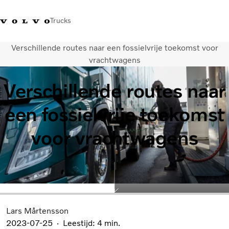
Trucks
Verschillende routes naar een fossielvrije toekomst voor
Contact
Kennis vergroten
Merchandise
Inloggen
Nederland
vrachtwagens
Verschillende routes naar
Transportoplossingen
CO2-reductie
een fossielvrije toekomst
Trucks
Truck Builder
voor vrachtwagens
Services
Dealer locator
Nieuws
Over ons
Lars Mårtensson
2023-07-25
Leestijd: 4 min.