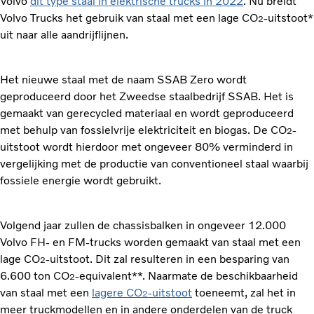
Volvo
dit type staal in elektrische trucks in 2022
. Nu breidt
Volvo Trucks het gebruik van staal met een lage CO
-uitstoot*
2
uit naar alle aandrijflijnen.
Het nieuwe staal met de naam SSAB Zero wordt
geproduceerd door het Zweedse staalbedrijf SSAB. Het is
gemaakt van gerecycled materiaal en wordt geproduceerd
met behulp van fossielvrije elektriciteit en biogas. De CO
-
2
uitstoot wordt hierdoor met ongeveer 80% verminderd in
vergelijking met de productie van conventioneel staal waarbij
fossiele energie wordt gebruikt.
Volgend jaar zullen de chassisbalken in ongeveer 12.000
Volvo FH- en FM-trucks worden gemaakt van staal met een
lage CO
-uitstoot. Dit zal resulteren in een besparing van
2
6.600 ton CO
-equivalent**. Naarmate de beschikbaarheid
2
van staal met een
lagere CO
-uitstoot
toeneemt, zal het in
2
meer truckmodellen en in andere onderdelen van de truck