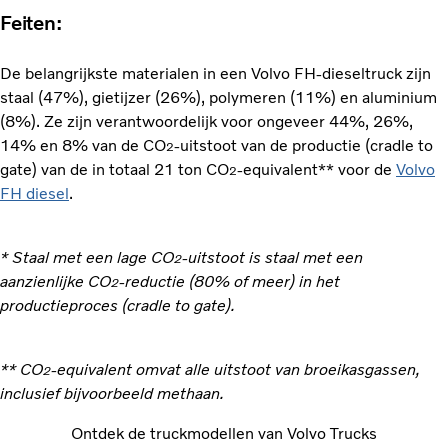
Feiten:
De belangrijkste materialen in een Volvo FH-dieseltruck zijn
staal (47%), gietijzer (26%), polymeren (11%) en aluminium
(8%). Ze zijn verantwoordelijk voor ongeveer 44%, 26%,
14% en 8% van de CO
-uitstoot van de productie (cradle to
2
gate) van de in totaal 21 ton CO
-equivalent** voor de
Volvo
2
FH diesel
.
* Staal met een lage CO
-uitstoot is staal met een
2
aanzienlijke CO
-reductie (80% of meer) in het
2
productieproces (cradle to gate).
** CO
-equivalent omvat alle uitstoot van broeikasgassen,
2
inclusief bijvoorbeeld methaan.
Ontdek de truckmodellen van Volvo Trucks