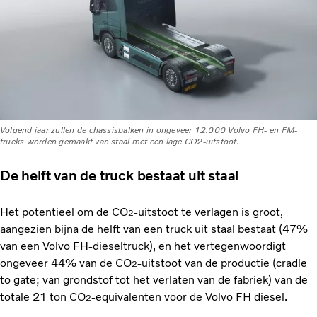
Volgend jaar zullen de chassisbalken in ongeveer 12.000 Volvo FH- en FM-
trucks worden gemaakt van staal met een lage CO2-uitstoot.
De helft van de truck bestaat uit staal
Het potentieel om de CO
-uitstoot te verlagen is groot,
2
aangezien bijna de helft van een truck uit staal bestaat (47%
van een Volvo FH-dieseltruck), en het vertegenwoordigt
ongeveer 44% van de CO
-uitstoot van de productie (cradle
2
to gate; van grondstof tot het verlaten van de fabriek) van de
totale 21 ton CO
-equivalenten voor de Volvo FH diesel.
2