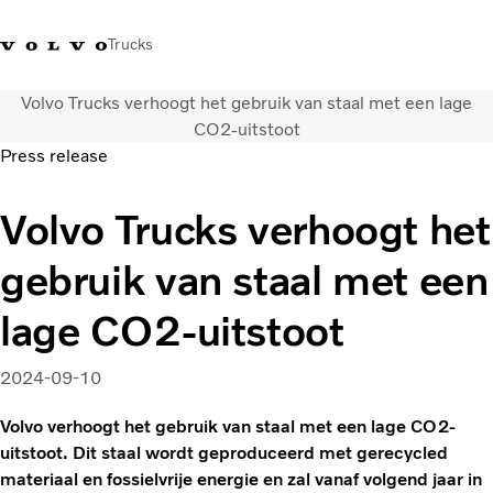
Trucks
Volvo Trucks verhoogt het gebruik van staal met een lage
Contact
Kennis vergroten
Merchandise
Inloggen
Nederland
CO2-uitstoot
Press release
Transportoplossingen
Volvo Trucks verhoogt het
CO2-reductie
Trucks
gebruik van staal met een
Truck Builder
Services
lage CO2-uitstoot
Dealer locator
Nieuws
2024-09-10
Over ons
Volvo verhoogt het gebruik van staal met een lage CO2-
uitstoot. Dit staal wordt geproduceerd met gerecycled
materiaal en fossielvrije energie en zal vanaf volgend jaar in