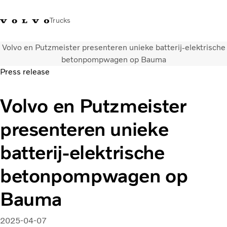
Trucks
Volvo en Putzmeister presenteren unieke batterij-elektrische
Contact
Kennis vergroten
Merchandise
Inloggen
Nederland
betonpompwagen op Bauma
Press release
Transportoplossingen
Volvo en Putzmeister
CO2-reductie
Trucks
presenteren unieke
Truck Builder
Services
batterij-elektrische
Dealer locator
Nieuws
betonpompwagen op
Over ons
Bauma
2025-04-07