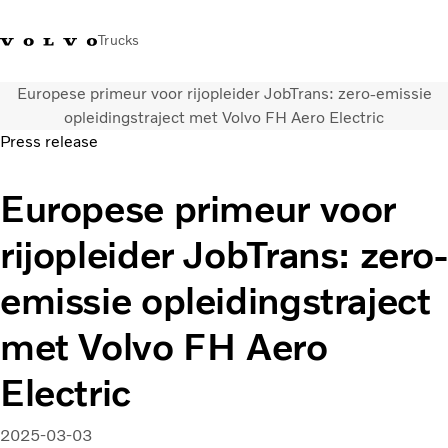
Trucks
Europese primeur voor rijopleider JobTrans: zero-emissie
Contact
Kennis vergroten
Merchandise
Inloggen
Nederland
opleidingstraject met Volvo FH Aero Electric
Press release
Transportoplossingen
Europese primeur voor
CO2-reductie
Trucks
rijopleider JobTrans: zero-
Truck Builder
Services
emissie opleidingstraject
Dealer locator
Nieuws
met Volvo FH Aero
Over ons
Electric
2025-03-03