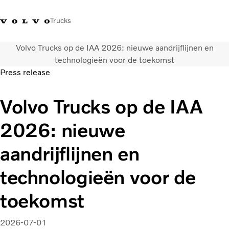
Trucks
Volvo Trucks op de IAA 2026: nieuwe aandrijflijnen en
Contact
Kennis vergroten
Merchandise
Inloggen
Nederland
technologieën voor de toekomst
Press release
Transportoplossingen
Volvo Trucks op de IAA
CO2-reductie
Trucks
2026: nieuwe
Truck Builder
Services
aandrijflijnen en
Dealer locator
Nieuws
technologieën voor de
Over ons
toekomst
2026-07-01