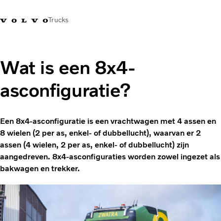
Trucks
Contact
Kennis vergroten
Merchandise
Inloggen
Nederland
Wat is een 8x4-
asconfiguratie?
Transportoplossingen
CO2-reductie
Trucks
Een 8x4-asconfiguratie is een vrachtwagen met 4 assen en
Truck Builder
8 wielen (2 per as, enkel- of dubbellucht), waarvan er 2
Services
assen (4 wielen, 2 per as, enkel- of dubbellucht) zijn
Dealer locator
aangedreven. 8x4-asconfiguraties worden zowel ingezet als
Nieuws
bakwagen en trekker.
Over ons