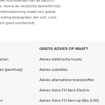
uwe voorwaarden van de AanZET-
e. Vooral de verplichte besteltermijn
sidietoekenning maakt een goede
eiding belangrijker dan ooit. Lees
ich goed voorbereidt.
GRATIS ADVIES OP MAAT?
acten
Advies elektrische trucks
ces (pechhulp)
Advies subsidies
Advies alternatieve brandstoffen
Advies Volvo FH Aero Electric
en
Advies Volvo FH Aero op (Bio-)LNG