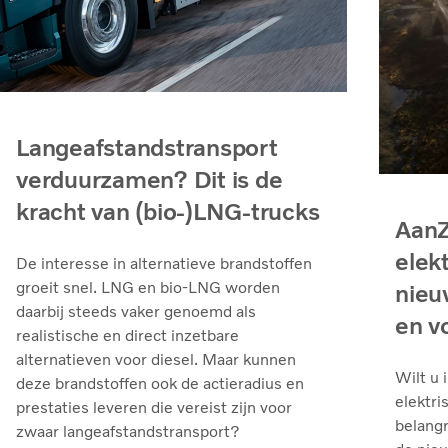
Langeafstandstransport
verduurzamen? Dit is de
kracht van (bio-)LNG-trucks
AanZ
elek
De interesse in alternatieve brandstoffen
groeit snel. LNG en bio‑LNG worden
nieu
daarbij steeds vaker genoemd als
en v
realistische en direct inzetbare
alternatieven voor diesel. Maar kunnen
Wilt u 
deze brandstoffen ook de actieradius en
elektri
prestaties leveren die vereist zijn voor
belangr
zwaar langeafstandstransport?