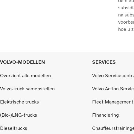
de nie
subsidi
na sub
voorber
hoe u z
VOLVO-MODELLEN
SERVICES
Overzicht alle modellen
Volvo Servicecontr
Volvo-truck samenstellen
Volvo Action Servi
Elektrische trucks
Fleet Management
(Bio-)LNG-trucks
Financiering
Dieseltrucks
Chauffeurstraining