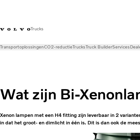
Trucks
Transportoplossingen
CO2-reductie
Trucks
Truck Builder
Services
Deal
Nieuws
Kennisbank
Transportbegrippen
Wat zijn Bi-Xenonl
Xenon lampen met een H4 fitting zijn leverbaar in 2 variant
in dat het groot- en dimlicht in één is. Dit is dan ook de me