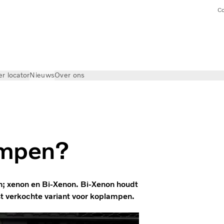
Co
er locator
Nieuws
Over ons
ampen?
en; xenon en Bi-Xenon. Bi-Xenon houdt
est verkochte variant voor koplampen.