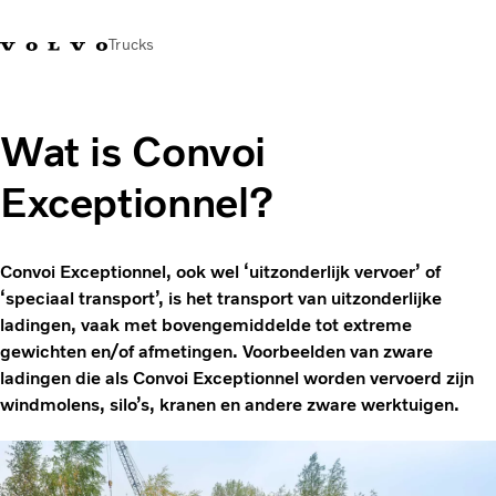
Trucks
Contact
Kennis vergroten
Merchandise
Inloggen
Nederland
Wat is Convoi
Exceptionnel?
Transportoplossingen
CO2-reductie
Trucks
Convoi Exceptionnel, ook wel ‘uitzonderlijk vervoer’ of
Truck Builder
‘speciaal transport’, is het transport van uitzonderlijke
Services
ladingen, vaak met bovengemiddelde tot extreme
Dealer locator
gewichten en/of afmetingen. Voorbeelden van zware
Nieuws
ladingen die als Convoi Exceptionnel worden vervoerd zijn
Over ons
windmolens, silo’s, kranen en andere zware werktuigen.