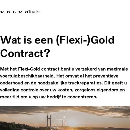
Trucks
Contact
Kennis vergroten
Merchandise
Inloggen
Nederland
Wat is een (Flexi-)Gold
Contract?
Transportoplossingen
CO2-reductie
Trucks
Met het Flexi-Gold contract bent u verzekerd van maximale
Truck Builder
voertuigbeschikbaarheid. Het omvat al het preventieve
Services
onderhoud en de noodzakelijke truckreparaties. Dit geeft u
Dealer locator
volledige controle over uw kosten, zorgeloos eigendom en
Nieuws
meer tijd om u op uw bedrijf te concentreren.
Over ons