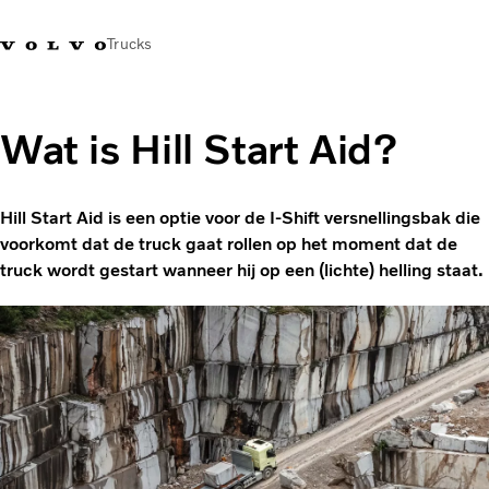
Trucks
Contact
Kennis vergroten
Merchandise
Inloggen
Nederland
Wat is Hill Start Aid?
Transportoplossingen
CO2-reductie
Hill Start Aid is een optie voor de I-Shift versnellingsbak die
Trucks
voorkomt dat de truck gaat rollen op het moment dat de
Truck Builder
truck wordt gestart wanneer hij op een (lichte) helling staat.
Services
Dealer locator
Nieuws
Over ons