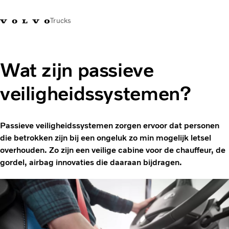
Trucks
Contact
Kennis vergroten
Merchandise
Inloggen
Nederland
Wat zijn passieve
veiligheidssystemen?
Transportoplossingen
CO2-reductie
Trucks
Passieve veiligheidssystemen zorgen ervoor dat personen
Truck Builder
die betrokken zijn bij een ongeluk zo min mogelijk letsel
Services
overhouden. Zo zijn een veilige cabine voor de chauffeur, de
Dealer locator
gordel, airbag innovaties die daaraan bijdragen.
Nieuws
Over ons