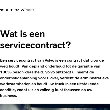
Trucks
Contact
Kennis vergroten
Merchandise
Inloggen
Nederland
Wat is een
servicecontract?
Transportoplossingen
CO2-reductie
Trucks
Een servicecontract van Volvo is een contract dat u op de
Truck Builder
weg houdt. Van gepland onderhoud tot de garantie van
Services
100% beschikbaarheid. Volvo ontzorgt u, neemt de
Dealer locator
onderhoudsplanning voor u over, verlicht de administratieve
Nieuws
werkzaamheden en houdt uw truck in een uitstekende
Over ons
conditie, zodat u zich volledig kunt focussen op uw
business.