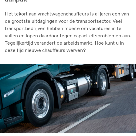
Het tekort aan vrachtwagenchauffeurs is al jaren een van
de grootste uitdagingen voor de transportsector. Veel
transportbedrijven hebben moeite om vacatures in te
vullen en lopen daardoor tegen capaciteitsproblemen aan.
Tegelijkertijd verandert de arbeidsmarkt. Hoe kunt u in
deze tijd nieuwe chauffeurs werven?